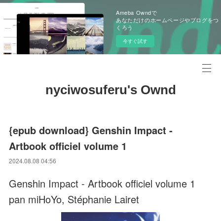
Ameba Owndで
あなただけのホームページやブログをつ
くろう
今すぐ試す
nyciwosuferu's Ownd
{epub download} Genshin Impact -
Artbook officiel volume 1
2024.08.08 04:56
Genshin Impact - Artbook officiel volume 1
pan miHoYo, Stéphanie Lairet