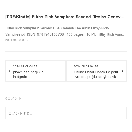
[PDF/Kindle] Filthy Rich Vampires: Second Rite by Geneva Lee Albin
Filthy Rich Vampires: Second Rite. Geneva Lee Albin Filthy-Rich-
Vampires.pdf ISBN: 9781945163708 | 400 pages | 10 Mb Filthy Rich Vam…
2024.08.23 02:01
2024.08.08 04:57
2024.08.08 04:55
[download pdf] Silo
Online Read Ebook Le petit
Intégrale
livre rouge (du storyboard)
0
コメント